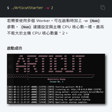
$ 
./ArticutStarter 
-w
若需要使用多個 Worker，可在啟動時加上 -w
{Num}
參數，
建議設定與主機 CPU 核心數一樣，最高
{Num}
不能大於主機 CPU 核心數量 * 2。
啟動成功