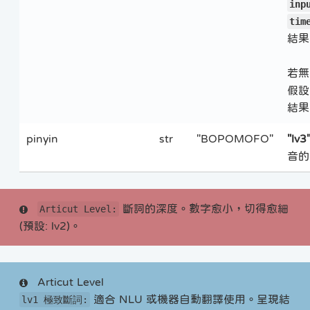
inp
tim
結
若無
假設
結
pinyin
str
"BOPOMOFO"
"lv3
音的
斷詞的深度。數字愈小，切得愈細
Articut Level:
(預設: lv2)。
Articut Level
適合 NLU 或機器自動翻譯使用。呈現結
lv1 極致斷詞: