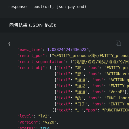
response
=
post
(
url
,
json
=
payload
)
回傳結果 (JSON 格式):
{
"exec_time"
:
1.0382442474365234
,
"result_pos"
:
[
"<ENTITY_pronoun>我</ENTITY_prono
"result_segmentation"
:
[
"我/想/過過/過兒/過過/的/日
"result_obj"
:
[[{
"text"
:
"我"
,
"pos"
:
"ENTITY_pr
{
"text"
:
"想"
,
"pos"
:
"ACTION_ve
{
"text"
:
"過過"
,
"pos"
:
"ACTION_q
{
"text"
:
"過兒"
,
"pos"
:
"ENTITY_p
{
"text"
:
"過過"
,
"pos"
:
"VerbP"
},
{
"text"
:
"的"
,
"pos"
:
"FUNC_inne
{
"text"
:
"日子"
,
"pos"
:
"ENTITY_n
[{
"text"
:
"。"
,
"pos"
:
"PUNCTUATIO
"level"
:
"lv2"
,
"version"
:
"v220"
,
"status"
:
true
,