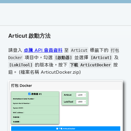
Articut 啟動方法
請登入
卓騰 API 會員資料
至
標籤下的
Articut
打包
項目中，勾選
並選擇
及
Docker
[啟動器]
[Articut]
的版本後，按下
按
[LokiTool]
下載 ArticutDocker
鈕。 (檔案名稱 ArticutDocker.zip)