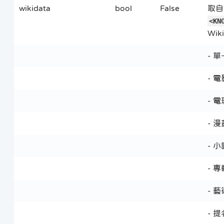
wikidata
bool
False
取
<KN
Wi
- 
- 
- 
- 
- 
- 
- 
- 