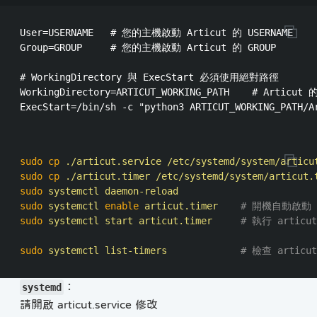
User=USERNAME   # 您的主機啟動 Articut 的 USERNAME

Group=GROUP     # 您的主機啟動 Articut 的 GROUP

# WorkingDirectory 與 ExecStart 必須使用絕對路徑

WorkingDirectory=ARTICUT_WORKING_PATH    # Articut
sudo cp
sudo cp
sudo 
sudo 
systemctl 
enable 
articut.timer    
# 開機自動啟動
sudo 
systemctl start articut.timer     
# 執行 articut
sudo 
systemctl list-timers             
# 檢查 artic
：
systemd
請開啟 articut.service 修改