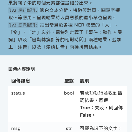
果將句子中的每個元素都儘量細分出來。
適合文本分析、特徵值計算、關鍵字擷
lv2 詞組斷詞:
取…等應用。呈現結果將以具意義的最小單位呈現。
抽出常見於各種 NER 模型的「人」、
lv3 語意斷詞:
「物」、「地」以外，還特別定義了「事件：動作 + 受
詞」以及「自動轉換計算的相對時間」兩種結果，並加
上「注音」以及「漢語拼音」兩種拼音結果。
回傳內容說明
回傳訊息
型態
說明
status
bool
若成功執行並收到斷
詞結果，回傳
True
；失敗，則回傳
False
。
msg
str
可能為以下的文字：