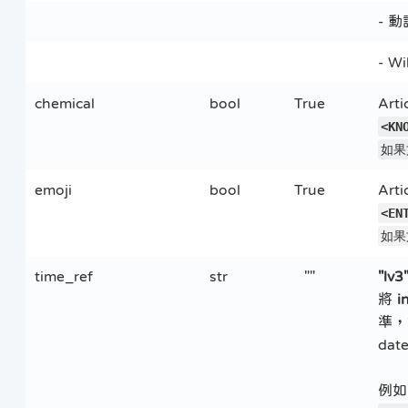
- 
- W
chemical
bool
True
Ar
<KN
如果
emoji
bool
True
Ar
<EN
如果
time_ref
str
""
"lv3
將
i
準，
dat
例如