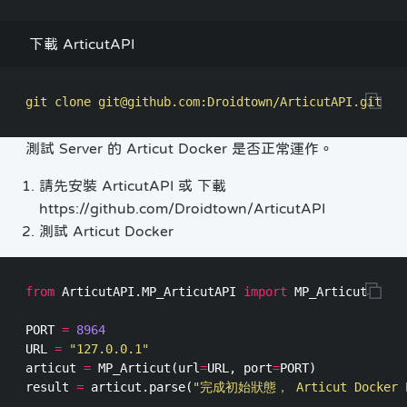
下載 ArticutAPI
測試 Server 的 Articut Docker 是否正常運作。
請先安裝 ArticutAPI 或 下載
https://github.com/Droidtown/ArticutAPI
測試 Articut Docker
from
ArticutAPI.MP_ArticutAPI
import
MP_Articut
PORT
=
8964
URL
=
"127.0.0.1"
articut
=
MP_Articut
(
url
=
URL
,
port
=
PORT
)
result
=
articut
.
parse
(
"完成初始狀態， Articut Docker