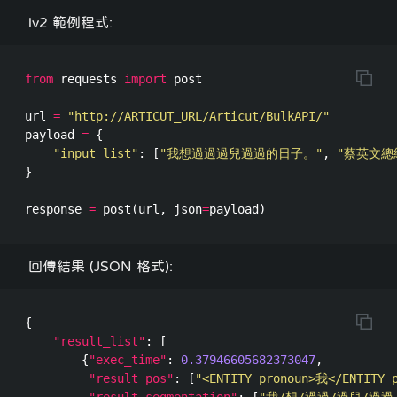
lv2 範例程式:
from
requests
import
post
url
=
"http://ARTICUT_URL/Articut/BulkAPI/"
payload
=
{
"input_list"
:
[
"我想過過過兒過過的日子。"
,
"蔡英文總
}
response
=
post
(
url
,
json
=
payload
)
回傳結果 (JSON 格式):
{
"result_list"
:
[
{
"exec_time"
:
0.37946605682373047
,
"result_pos"
:
[
"<ENTITY_pronoun>我</ENTITY_
"result_segmentation"
:
[
"我/想/過過/過兒/過過