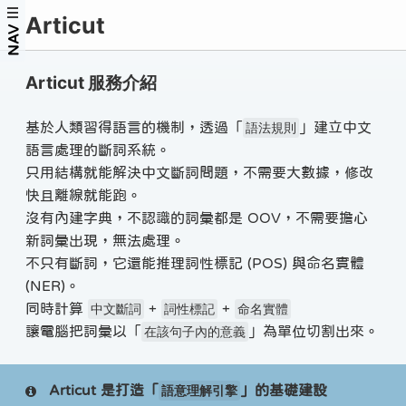
Articut
NAV
Articut 服務介紹
基於人類習得語言的機制，透過「
」建立中文
語法規則
語言處理的斷詞系統。
只用結構就能解決中文斷詞問題，不需要大數據，修改
快且離線就能跑。
沒有內建字典，不認識的詞彙都是 OOV，不需要擔心
新詞彙出現，無法處理。
不只有斷詞，它還能推理詞性標記 (POS) 與命名實體
(NER)。
同時計算
+
+
中文斷詞
詞性標記
命名實體
讓電腦把詞彙以「
」為單位切割出來。
在該句子內的意義
Articut 是打造「
」的基礎建設
語意理解引擎