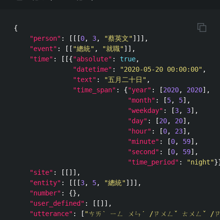
{
"person"
:
[[[
0
,
3
,
"蔡英文"
]]],
"event"
:
[[
"總統"
,
"就職"
]],
"time"
:
[[{
"absolute"
:
true
,
"datetime"
:
"2020-05-20 00:00:00"
,
"text"
:
"五月二十日"
,
"time_span"
:
{
"year"
:
[
2020
,
2020
],
"month"
:
[
5
,
5
],
"weekday"
:
[
3
,
3
],
"day"
:
[
20
,
20
],
"hour"
:
[
0
,
23
],
"minute"
:
[
0
,
59
],
"second"
:
[
0
,
59
],
"time_period"
:
"night"
}
"site"
:
[[]],
"entity"
:
[[[
3
,
5
,
"總統"
]]],
"number"
:
{},
"user_defined"
:
[[]],
"utterance"
:
[
"ㄘㄞˋ ㄧㄥ ㄨㄣˊ /ㄗㄨㄥˇ ㄊㄨㄥˇ /ㄗ