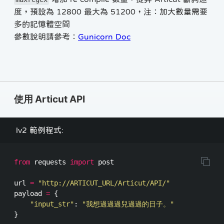
度，預設為 12800 最大為 51200，注：加大數量需要
多的記憶體空間
參數說明請參考：
Gunicorn Doc
使用 Articut API
lv2 範例程式:
from
requests
import
post
url
=
"http://ARTICUT_URL/Articut/API/"
payload
=
{
"input_str"
:
"我想過過過兒過過的日子。"
}