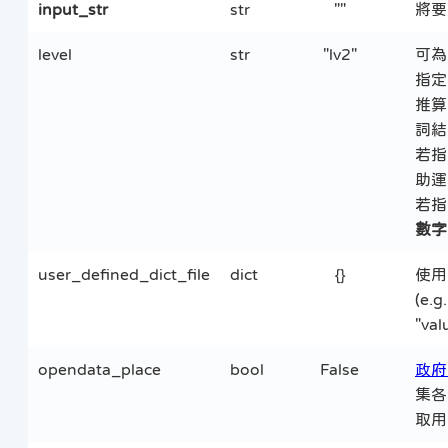
input_str
str
""
將要
level
str
"lv2"
可為 
指定
推算
詞結
若指
助運
若指
數字
user_defined_dict_file
dict
{}
使用
(e.g
"valu
opendata_place
bool
False
政府
集各
取用