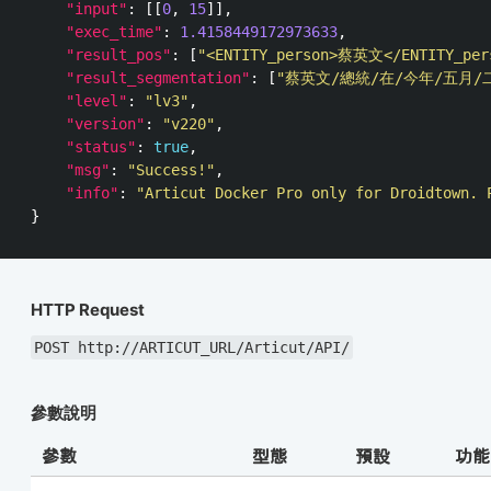
"input"
:
[[
0
,
15
]],
"exec_time"
:
1.4158449172973633
,
"result_pos"
:
[
"<ENTITY_person>蔡英文</ENTITY_per
"result_segmentation"
:
[
"蔡英文/總統/在/今年/五月/
"level"
:
"lv3"
,
"version"
:
"v220"
,
"status"
:
true
,
"msg"
:
"Success!"
,
"info"
:
"Articut Docker Pro only for Droidtown. 
}
HTTP Request
POST http://ARTICUT_URL/Articut/API/
參數說明
參數
型態
預設
功能