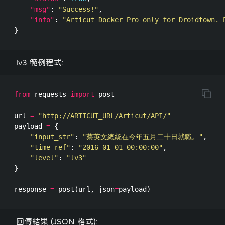
"msg"
:
"Success!"
,
"info"
:
"Articut Docker Pro only for Droidtown. 
}
lv3 範例程式:
from
requests
import
post
url
=
"http://ARTICUT_URL/Articut/API/"
payload
=
{
"input_str"
:
"蔡英文總統在今年五月二十日就職。"
,
"time_ref"
:
"2016-01-01 00:00:00"
,
"level"
:
"lv3"
}
response
=
post
(
url
,
json
=
payload
)
回傳結果 (JSON 格式):