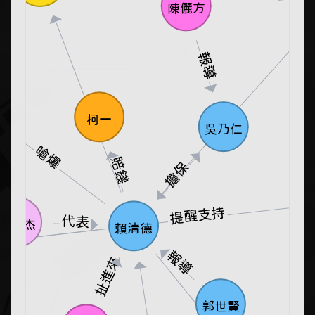
陳儷方
報導
拿
下台
柯一
吳乃仁
嗆爆
賠錢
擔保
提醒支持
代表
黃世杰
賴清德
點名
報導
扯進來