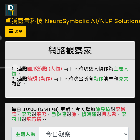
卓騰語言科技 NeuroSymbolic AI/NLP Solution
選單
網路觀察家
1. 連點
圓形節點 (人物)
兩下，將以該人物作為
主題人
物
。
2. 連點
箭頭 (動作)
兩下，將跳出所有
動作
清單和
原文
內容。
每日 10:00 (GMT+8) 更新，今天增加
陳昱瑄
對
李易
儒
、
李男
對
葉男
、
目犍連
對
佛
、
賴瑞隆
對
柯志恩
、
李
四川
對
蘇巧慧
…
蔣孝勇
主題人物