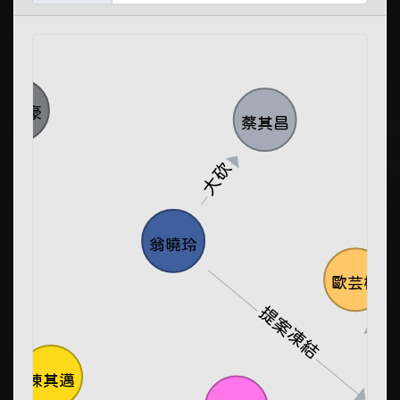
葛祐豪
蔡其昌
大砍
翁曉玲
歐芸榕
控
提案凍結
視
陳其邁