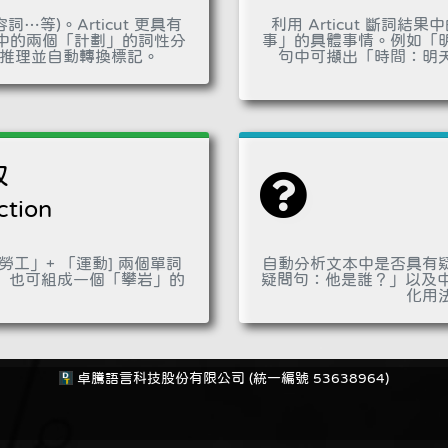
等)。Articut 更具有
利用 Articut 斷
中的兩個「計劃」的詞性分
事」的具體事情。例如「
加以推理並自動轉換標記。
句中可擷出「時間：明
取
ction
工」+ 「運動] 兩個單詞
自動分析文本中是否具有
」也可組成一個「攀岩」的
疑問句：他是誰？」以及中文
化用
卓騰語言科技股份有限公司 (統一編號 53638964)