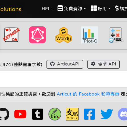
HELL
免費資源
應用
購
lutions
ArticutAPI
標準 API
1,974
(整點重置字數)
詞性標記的正確與否，歡迎到
Articut 的 Facebook 粉絲專頁
發