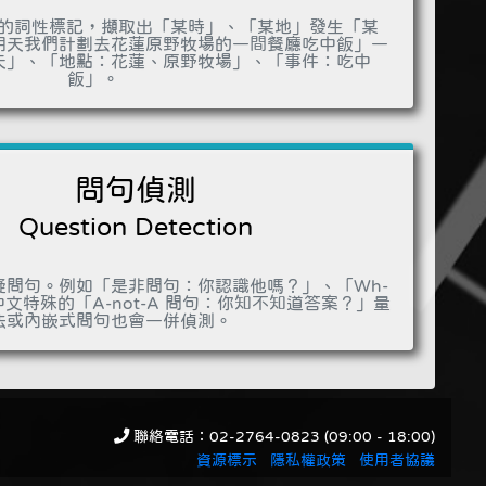
詞結果中的詞性標記，擷取出「某時」、「某地」發生「某
明天我們計劃去花蓮原野牧場的一間餐廳吃中飯」一
天」、「地點：花蓮、原野牧場」、「事件：吃中
飯」。
問句偵測
Question Detection
疑問句。例如「是非問句：你認識他嗎？」、「Wh-
特殊的「A-not-A 問句：你知不知道答案？」量
法或內嵌式問句也會一併偵測。
聯絡電話：02-2764-0823 (09:00 - 18:00)
資源標示
隱私權政策
使用者協議