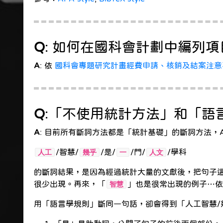
Q
: 如何在國科會計劃中編列項
A
: 依
國科會專題研究計畫經費申請、核銷及結案注意事項
Q
:「不使用統計方法」和「語
A
: 目前所有斷詞方法都是「統計基礎」的斷詞方法，
/智慧/
/是/
/門/
/學科
人工
幾乎
一
人文
的斷詞結果，是因為經過統計大量的文獻後，把句子
很少出現。再來，「
」也是很常出現的例子…依
智慧
用「語言學規則」斷同一句話，卻會得到「人工智慧/