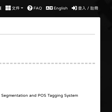
買
文件
FAQ
English
登入 / 註冊
Word Segmentation and POS Tagging System