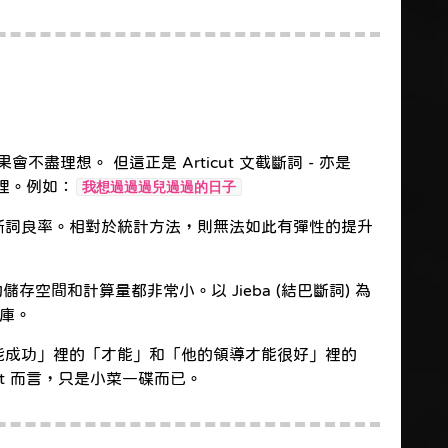
想。 但這正是 Articut 文截斷詞 - 亦是
處理。例如：
我想過過過兒過過的日子
升斷詞良率。相對於統計方法，則無法如此有彈性的提升
儲存空間和計算量都非常小。以 Jieba (結巴斷詞) 為
詞庫。
才能成功」裡的「才能」和「他的領導才能很好」裡的
t 而言，只是小菜一碟而已。